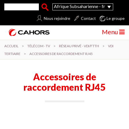
Aller au contenu principal
Formulaire de recherche
Rechercher
Afrique Subsaharienne - fr
Nous rejoindre
Contact
Le groupe
Menu
ACCUEIL
>
TÉLÉCOM - TV
>
RÉSEAU PRIVÉ - VDI/FTTH
>
VDI
TERTIAIRE
>
ACCESSOIRES DE RACCORDEMENT RJ45
Accessoires de
raccordement RJ45