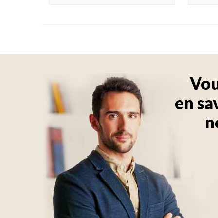
Vou
en sa
n