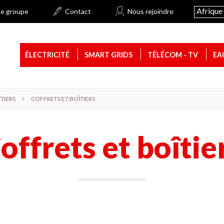
Afrique 
Le groupe
Contact
Nous rejoindre
ÉLECTRICITÉ
SMART GRIDS
TÉLÉCOM - TV
EA
TIERS
>
COFFRETS ET BOÎTIERS
offrets et boîtie