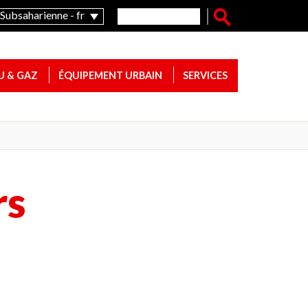
Formulaire de recherche
Rechercher
Subsaharienne - fr
U & GAZ
ÉQUIPEMENT URBAIN
SERVICES
rs