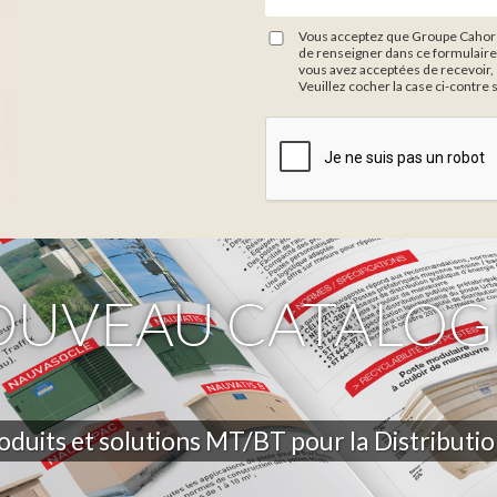
Vous acceptez que Groupe Cahors 
de renseigner dans ce formulaire
vous avez acceptées de recevoir, 
Veuillez cocher la case ci-contre 
Zone de provenance
OUVEAU CATALOG
oduits et solutions MT/BT pour la Distributi