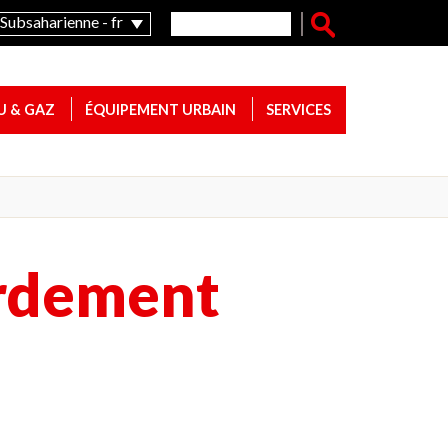
Formulaire de recherche
Rechercher
Subsaharienne - fr
U & GAZ
ÉQUIPEMENT URBAIN
SERVICES
ordement