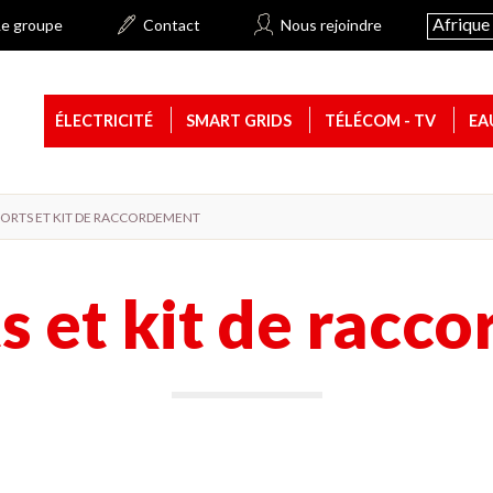
Afrique 
Le groupe
Contact
Nous rejoindre
ÉLECTRICITÉ
SMART GRIDS
TÉLÉCOM - TV
EA
ORTS ET KIT DE RACCORDEMENT
s et kit de racc