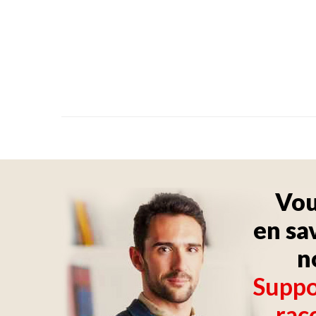
Vou
en sa
n
Suppor
rac