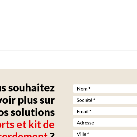
s souhaitez
Nom *
*
voir plus sur
Société *
*
os solutions
Email *
*
ts et kit de
Adresse
Ville *
*
cordement
?