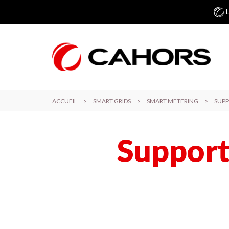
Aller au contenu principal
ACCUEIL
>
SMART GRIDS
>
SMART METERING
>
SUPP
Support