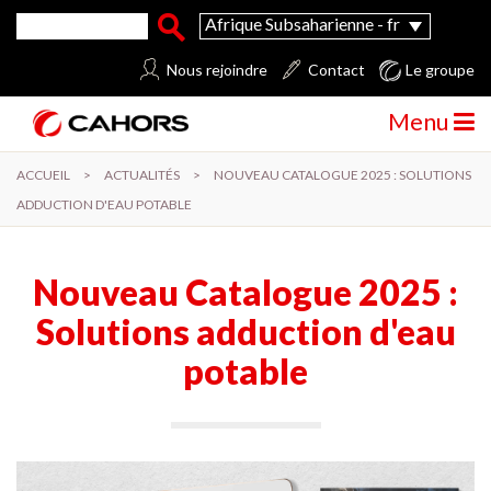
Aller au contenu principal
Formulaire de recherche
Rechercher
Afrique Subsaharienne - fr
Nous rejoindre
Contact
Le groupe
Menu
ACCUEIL
>
ACTUALITÉS
>
NOUVEAU CATALOGUE 2025 : SOLUTIONS
ADDUCTION D'EAU POTABLE
Nouveau Catalogue 2025 :
Solutions adduction d'eau
potable