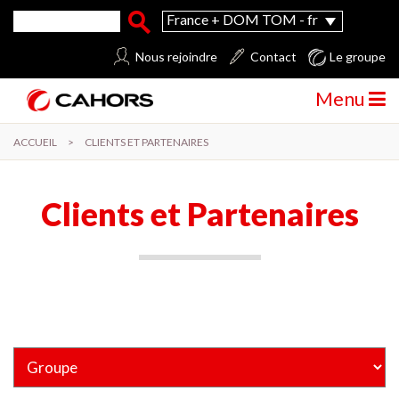
Aller au contenu principal
Formulaire de recherche
Rechercher
France + DOM TOM - fr
Nous rejoindre
Contact
Le groupe
Menu
ACCUEIL
>
CLIENTS ET PARTENAIRES
Clients et Partenaires