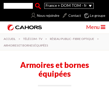
Aller au contenu principal
Formulaire de recherche
Rechercher
France + DOM TOM - fr
Nous rejoindre
Contact
Le groupe
Menu
ACCUEIL
>
TÉLÉCOM - TV
>
RÉSEAU PUBLIC - FIBRE OPTIQUE
>
ARMOIRES ET BORNES ÉQUIPÉES
Armoires et bornes
équipées