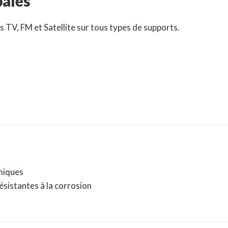
pales
s TV, FM et Satellite sur tous types de supports.
omiques
résistantes à la corrosion