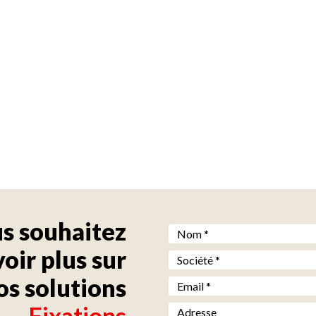
s souhaitez
Nom *
*
voir plus sur
Société *
*
os solutions
Email *
*
Fixations
Adresse