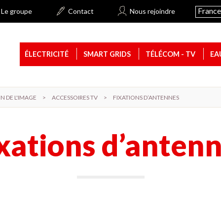
Franc
Le groupe
Contact
Nous rejoindre
ÉLECTRICITÉ
SMART GRIDS
TÉLÉCOM - TV
EA
ON DE L'IMAGE
>
ACCESSOIRES TV
>
FIXATIONS D’ANTENNES
xations d’anten