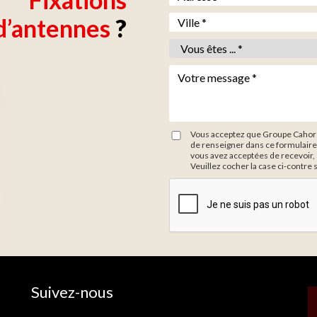
Ville *
*
d’antennes
?
Vous êtes *
*
Votre message *
*
Vous acceptez que Groupe Cahors 
de renseigner dans ce formulaire
vous avez acceptées de recevoir, 
Veuillez cocher la case ci-contre 
Suivez-nous