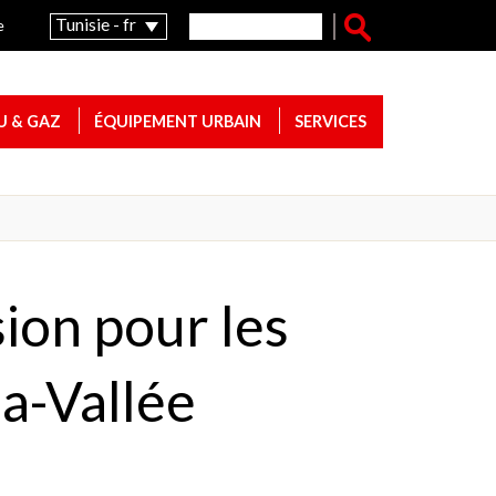
Formulaire de recherche
Rechercher
Tunisie - fr
e
U & GAZ
ÉQUIPEMENT URBAIN
SERVICES
on pour les
la-Vallée