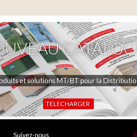
OUVEAU CATALOG
oduits et solutions MT/BT pour la Distributi
TELECHARGER
Suivez-nous