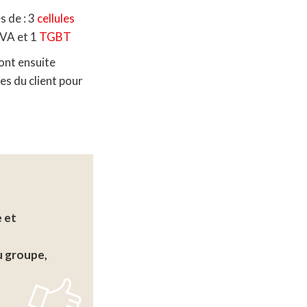
s de : 3
cellules
VA et 1
TGBT
ront ensuite
es du client pour
 et
u groupe,