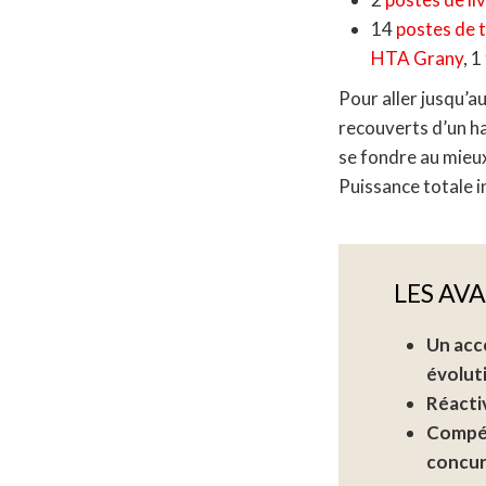
14
postes de 
HTA Grany
, 1
Pour aller jusqu’a
recouverts d’un ha
se fondre au mieu
Puissance totale i
LES AV
Un acc
évolut
Réactiv
Compét
concur