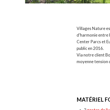
Villages Nature es
d’harmonie entre l
Center Parcs et Eu
public en 2016.
Via notre client B
moyenne tension d
MATÉRIEL F
2
postes de li