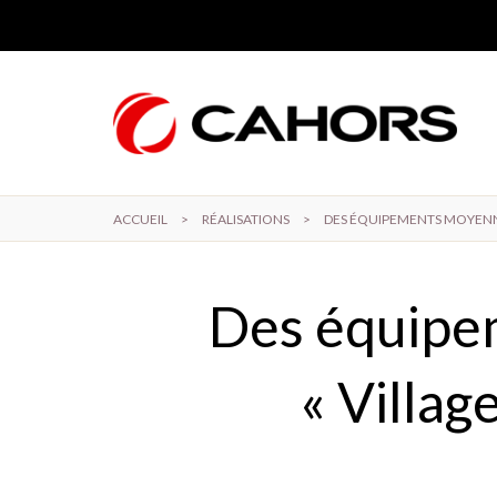
Aller au contenu principal
ACCUEIL
>
RÉALISATIONS
>
DES ÉQUIPEMENTS MOYENNE
Des équipe
« Villag