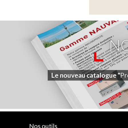
N
Le nouveau catalogue "
Pr
Nos outils