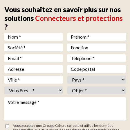
Vous souhaitez en savoir plus sur nos
solutions
Connecteurs et protections
?
Nom *
*
Prénom *
*
Société *
*
Fonction
Email *
*
Téléphone *
*
Adresse
Code postal
Ville *
*
Pays *
*
Vous êtes *
*
Objet *
*
Votre message *
*
Vous acceptez que Groupe Cahors collecte et utilise les données
personnelles que vous venez de renseigner dans ce formulaire dans