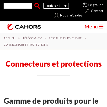
Aller au contenu principal
Formulaire de recherche
Rechercher
Le groupe
Tunisie - fr
Contact
Nous rejoindre
Menu
ACCUEIL
>
TÉLÉCOM - TV
>
RÉSEAU PUBLIC - CUIVRE
>
CONNECTEURS ET PROTECTIONS
Connecteurs et protections
Gamme de produits pour le