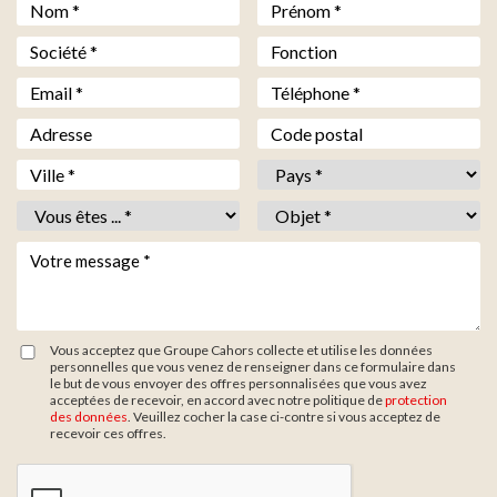
Nom *
*
Prénom *
*
Société *
*
Fonction
Email *
*
Téléphone *
*
Adresse
Code postal
Ville *
*
Pays *
*
Vous êtes *
*
Objet *
*
Votre message *
*
Vous acceptez que Groupe Cahors collecte et utilise les données
personnelles que vous venez de renseigner dans ce formulaire dans
le but de vous envoyer des offres personnalisées que vous avez
acceptées de recevoir, en accord avec notre politique de
protection
des données
. Veuillez cocher la case ci-contre si vous acceptez de
recevoir ces offres.
Zone de provenance