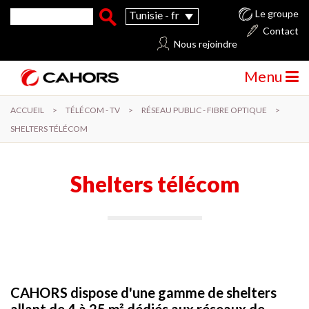
Aller au contenu principal
Formulaire de recherche
Rechercher
Le groupe
Tunisie - fr
Contact
Nous rejoindre
Menu
ACCUEIL
>
TÉLÉCOM - TV
>
RÉSEAU PUBLIC - FIBRE OPTIQUE
>
SHELTERS TÉLÉCOM
Shelters télécom
CAHORS dispose d'une gamme de shelters