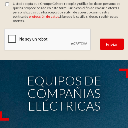
Usted acepta que Groupe Cahors recopila y utiliza los datos personales
que ha proporcionado en este formulario con el fin de enviarle ofertas
personalizadas que ha aceptado recibir, de acuerdo con nuestra
política de
protección de datos
.Marque la casilla si desea recibir estas
ofertas.
Zone de provenance
EQUIPOS DE
COMPAÑIAS
ELÉCTRICAS