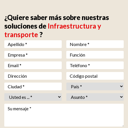
¿Quiere saber más sobre nuestras
soluciones de
Infraestructura y
transporte
?
Nom *
*
Prénom *
*
Société *
*
Fonction
Email *
*
Téléphone *
*
Adresse
Code postal
Ville *
*
Pays *
*
Vous êtes *
*
Objet *
*
Votre message *
*