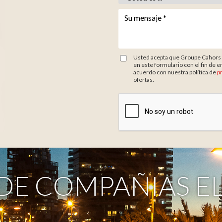
Votre message *
*
Usted acepta que Groupe Cahors r
en este formulario con el fin de e
acuerdo con nuestra política de
p
ofertas.
Zone de provenance
DE COMPAÑIAS E