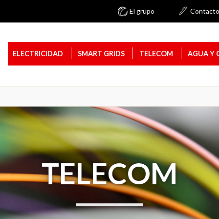
El grupo
Contact
ELECTRICIDAD
SMART GRIDS
TELECOM
AGUA Y 
TELECOM