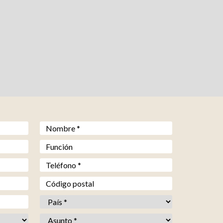
Prénom *
*
Fonction
Téléphone *
*
Code postal
Pays *
*
Objet *
*