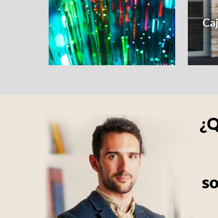
Caj
¿Q
so