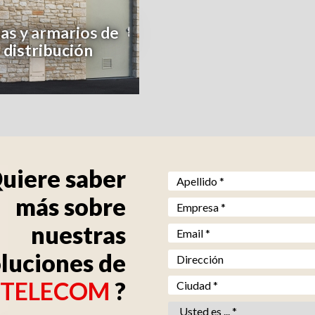
as y armarios de
distribución
uiere saber
Nom *
*
más sobre
Société *
*
nuestras
Email *
*
luciones de
Adresse
Ville *
*
TELECOM
?
Vous êtes *
*