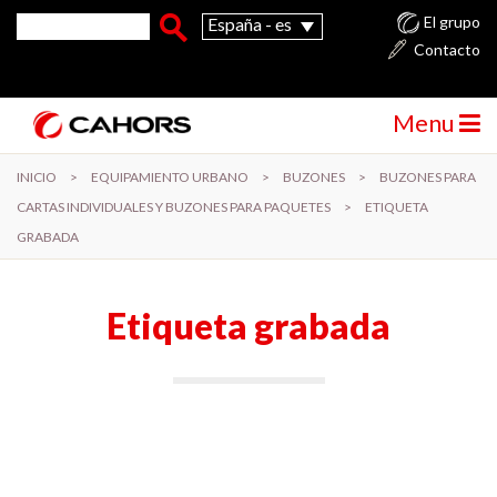
Pasar al contenido principal
Formulario de búsqueda
Buscar
El grupo
España - es
Contacto
Menu
INICIO
>
EQUIPAMIENTO URBANO
>
BUZONES
>
BUZONES PARA
CARTAS INDIVIDUALES Y BUZONES PARA PAQUETES
>
ETIQUETA
GRABADA
Etiqueta grabada