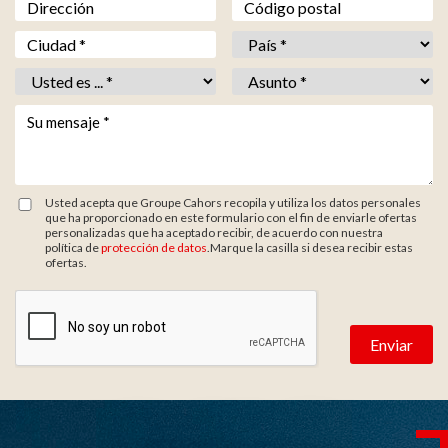
Adresse
Code postal
Ville *
*
Pays *
*
Vous êtes *
*
Objet *
*
Votre message *
*
Usted acepta que Groupe Cahors recopila y utiliza los datos personales
que ha proporcionado en este formulario con el fin de enviarle ofertas
personalizadas que ha aceptado recibir, de acuerdo con nuestra
política de
protección de datos
.Marque la casilla si desea recibir estas
ofertas.
Zone de provenance